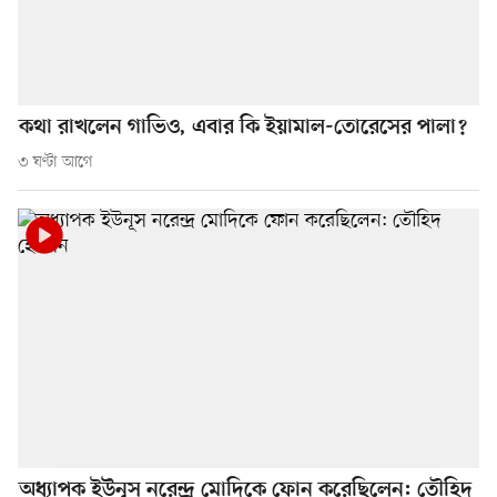
কথা রাখলেন গাভিও, এবার কি ইয়ামাল-তোরেসের পালা?
৩ ঘণ্টা আগে
অধ্যাপক ইউনূস নরেন্দ্র মোদিকে ফোন করেছিলেন: তৌহিদ