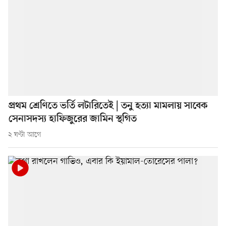
প্রথম শ্রেণিতে ভর্তি লটারিতেই | তনু হত্যা মামলায় সাবেক
সেনাসদস্য হাফিজুরের জামিন স্থগিত
২ ঘণ্টা আগে