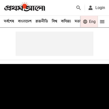
Login
সর্বশেষ
বাংলাদেশ
রাজনীতি
বিশ্ব
বাণিজ্য
মতামত
খেলা
Eng
বিনো