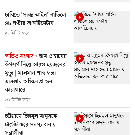
ঢাবিতে ‘সান্ধ্য আইন’ বাতিলে
৪৮ ঘণ্টার আলটিমেটাম
২১ মিনিট আগে
অডিও সংবাদ
হাম ও হামের
উপসর্গ নিয়ে আরও ছয়জনের
মৃত্যু | সালমান শাহ হত্যা
মামলায় অভিনেতা ডন
কারাগারে
৩৯ মিনিট আগে
চট্টগ্রামে ছিন্নমূল মানুষকে
টার্গেট করে সদস্য বানায়
সন্ত্রাসীরা