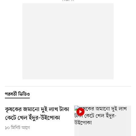
পরবর্তী ভিডিও
কৃষকের জমানো দুই লাখ টাকা
কেটে খেল ইঁদুর-উইপোকা
১০ মিনিট আগে