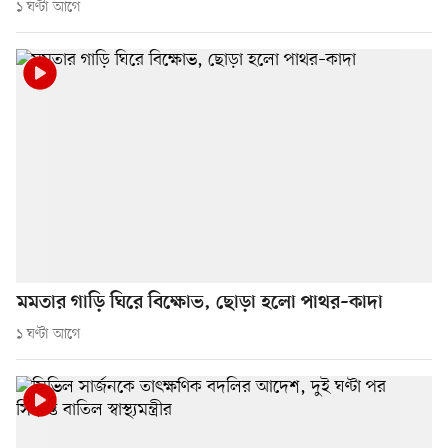
১ ঘণ্টা আগে
মমতার গাড়ি ঘিরে বিক্ষোভ, ছোড়া হলো পাথর–কাদা
১ ঘণ্টা আগে