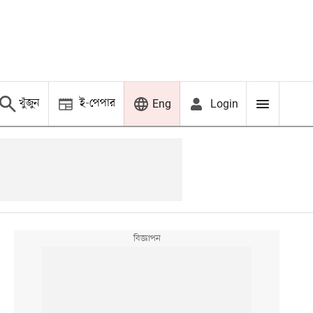
খুঁজুন
ই-পেপার
Login
Eng