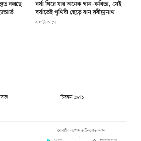
্রস্তুত করছে
বর্ষা ঘিরে যার অনেক গান–কবিতা, সেই
ান্ডার্ড
বর্ষাতেই পৃথিবী ছেড়ে যান রবীন্দ্রনাথ
২ ঘণ্টা আগে
ধুসভা
চিরন্তন ১৯৭১
মোবাইল অ্যাপস ডাউনলোড করুন