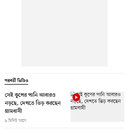
পরবর্তী ভিডিও
সেই কূপের পানি আবারও
নড়ছে, দেখতে ভিড় করছেন
গ্রামবাসী
৯ মিনিট আগে