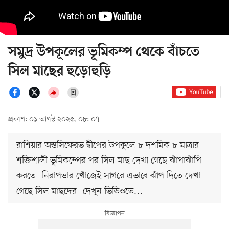
সমুদ্র উপকূলের ভূমিকম্প থেকে বাঁচতে
সিল মাছের হুড়োহুড়ি
প্রকাশ: ০১ আগস্ট ২০২৫, ০৮: ০৭
রাশিয়ার অন্তসিফেরভ দ্বীপের উপকূলে ৮ দশমিক ৮ মাত্রার
শক্তিশালী ভূমিকম্পের পর সিল মাছ দেখা গেছে ঝাঁপাঝাঁপি
করতে। নিরাপত্তার খোঁজেই সাগরে এভাবে ঝাঁপ দিতে দেখা
গেছে সিল মাছদের। দেখুন ভিডিওতে…