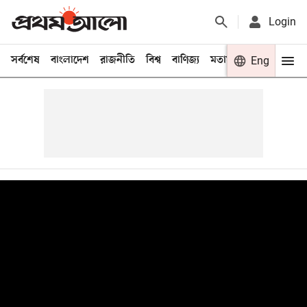
Login
সর্বশেষ
বাংলাদেশ
রাজনীতি
বিশ্ব
বাণিজ্য
মতামত
খেলা
Eng
বিনো