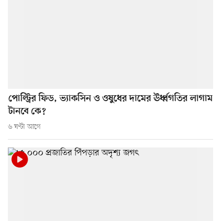
পোল্ট্রির ফিড, ভ্যাকসিন ও ওষুধের দামের ঊর্ধ্বগতির লাগাম
টানবে কে?
৬ ঘণ্টা আগে