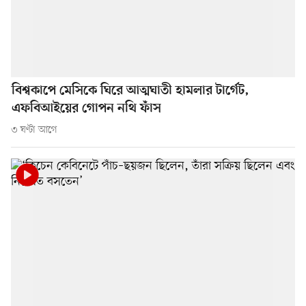
বিশ্বকাপে মেসিকে ঘিরে আত্মঘাতী হামলার টার্গেট,
এফবিআইয়ের গোপন নথি ফাঁস
৩ ঘণ্টা আগে