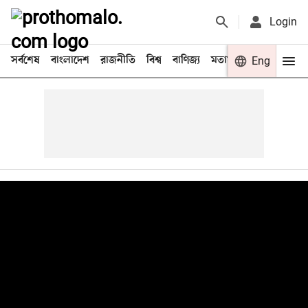
Login
সর্বশেষ
বাংলাদেশ
রাজনীতি
বিশ্ব
বাণিজ্য
মতামত
খেলা
Eng
বিনো