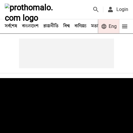
Login
সর্বশেষ
বাংলাদেশ
রাজনীতি
বিশ্ব
বাণিজ্য
মতামত
খেলা
Eng
বিনো