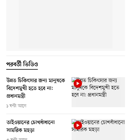
পরবর্তী ভিডিও
উন্নত চিকিৎসার জন্য মানুষকে
বিদেশমুখী হতে হবে না:
প্রধানমন্ত্রী
১ ঘণ্টা আগে
তাইওয়ানের চোখধাঁধানো
সামরিক মহড়া