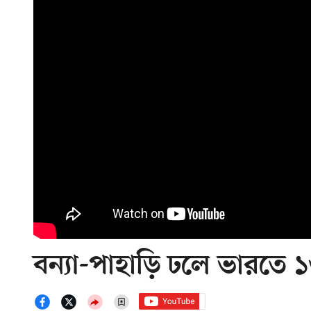
বন্যা-পাহাড়ি ঢলে ভারতে ১