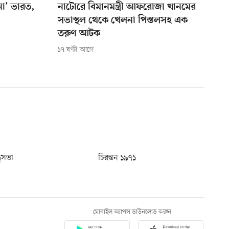
 না’ ভারত,
নাটোরে বিমানমন্ত্রী আফরোজা খানমের
সভাস্থল থেকে খেলনা পিস্তলসহ এক
তরুণ আটক
১৭ ঘণ্টা আগে
ধুসভা
চিরন্তন ১৯৭১
মোবাইল অ্যাপস ডাউনলোড করুন