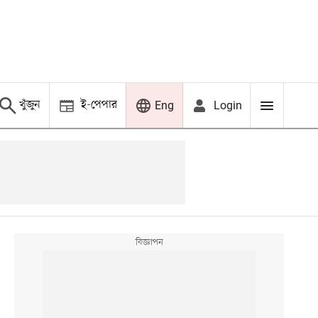
খুঁজুন
ই-পেপার
Login
Eng