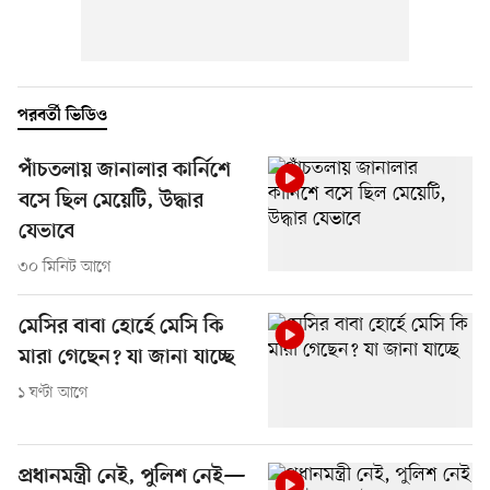
পরবর্তী ভিডিও
পাঁচতলায় জানালার কার্নিশে
বসে ছিল মেয়েটি, উদ্ধার
যেভাবে
৩০ মিনিট আগে
মেসির বাবা হোর্হে মেসি কি
মারা গেছেন? যা জানা যাচ্ছে
১ ঘণ্টা আগে
প্রধানমন্ত্রী নেই, পুলিশ নেই—