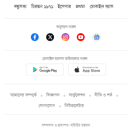
বন্ধুসভা
চিরন্তন ১৯৭১
ইপেপার
প্রথমা
মোবাইল ভ্যাস
অনুসরণ করুন
মোবাইল অ্যাপস ডাউনলোড করুন
আমাদের সম্পর্কে
বিজ্ঞাপন
সার্কুলেশন
নীতি ও শর্ত
যোগাযোগ
নিউজলেটার
সম্পাদক ও প্রকাশক: মতিউর রহমান