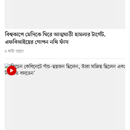
বিশ্বকাপে মেসিকে ঘিরে আত্মঘাতী হামলার টার্গেট,
এফবিআইয়ের গোপন নথি ফাঁস
২ ঘণ্টা আগে