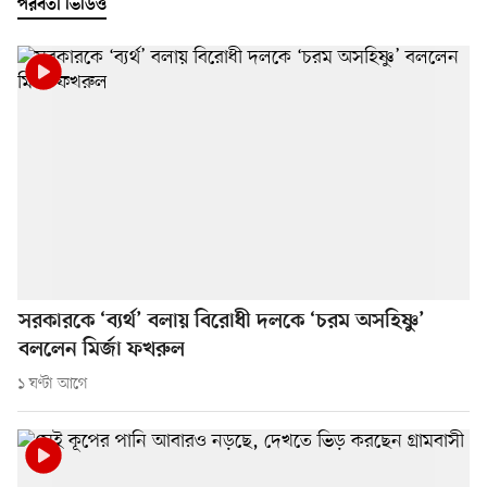
পরবর্তী ভিডিও
সরকারকে ‘ব্যর্থ’ বলায় বিরোধী দলকে ‘চরম অসহিষ্ণু’
বললেন মির্জা ফখরুল
১ ঘণ্টা আগে