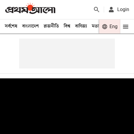
Login
সর্বশেষ
বাংলাদেশ
রাজনীতি
বিশ্ব
বাণিজ্য
মতামত
খেলা
Eng
বিনো