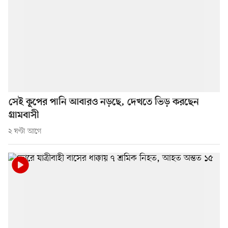
সেই কূপের পানি আবারও নড়ছে, দেখতে ভিড় করছেন
গ্রামবাসী
২ ঘণ্টা আগে