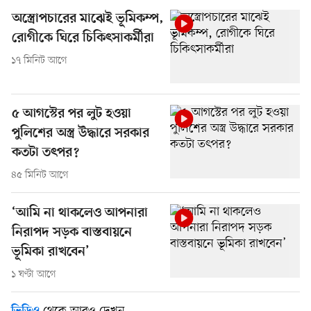
অস্ত্রোপচারের মাঝেই ভূমিকম্প,
রোগীকে ঘিরে চিকিৎসাকর্মীরা
১৭ মিনিট আগে
৫ আগস্টের পর লুট হওয়া
পুলিশের অস্ত্র উদ্ধারে সরকার
কতটা তৎপর?
৪৫ মিনিট আগে
‘আমি না থাকলেও আপনারা
নিরাপদ সড়ক বাস্তবায়নে
ভূমিকা রাখবেন’
১ ঘণ্টা আগে