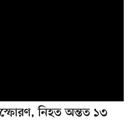
িস্ফোরণ, নিহত অন্তত ১৩