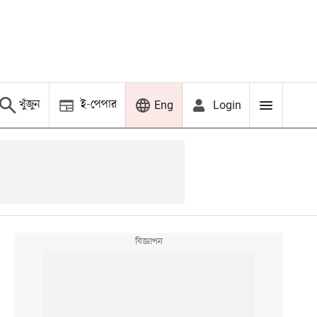
খুঁজুন
ই-পেপার
Login
Eng