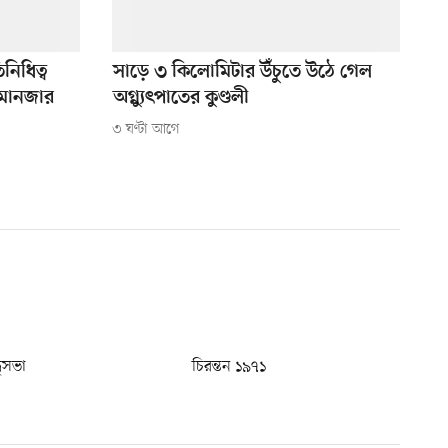
নিধিত্ব
সাড়ে ৩ কিলোমিটার উঁচুতে উঠে গেল
ামানজার
অগ্ন্যুৎপাতের কুণ্ডলী
৩ ঘণ্টা আগে
ধুসভা
চিরন্তন ১৯৭১