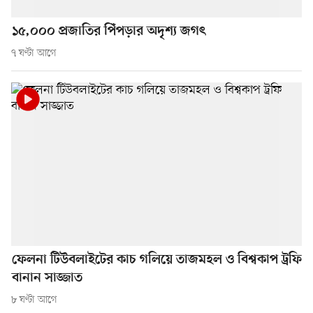
১৫,০০০ প্রজাতির পিঁপড়ার অদৃশ্য জগৎ
৭ ঘণ্টা আগে
ফেলনা টিউবলাইটের কাচ গলিয়ে তাজমহল ও বিশ্বকাপ ট্রফি
বানান সাজ্জাত
৮ ঘণ্টা আগে