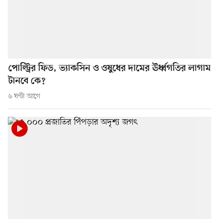
পোল্ট্রির ফিড, ভ্যাকসিন ও ওষুধের দামের ঊর্ধ্বগতির লাগাম
টানবে কে?
৬ ঘণ্টা আগে