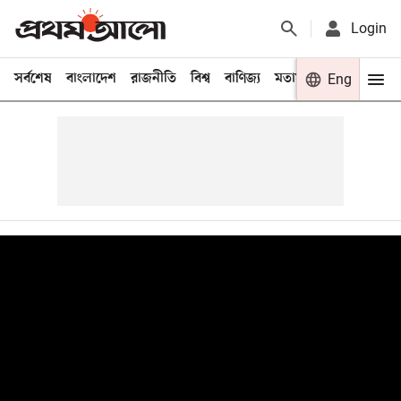
Login
সর্বশেষ
বাংলাদেশ
রাজনীতি
বিশ্ব
বাণিজ্য
মতামত
খেলা
Eng
বিনো