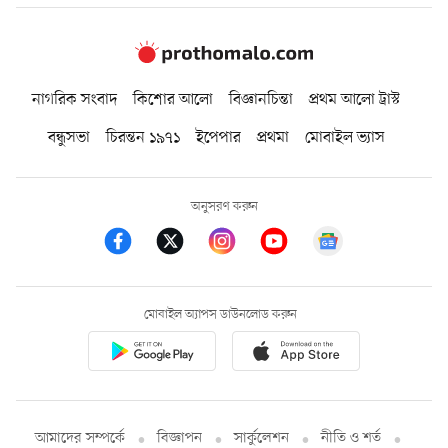
নাগরিক সংবাদ
কিশোর আলো
বিজ্ঞানচিন্তা
প্রথম আলো ট্রাস্ট
বন্ধুসভা
চিরন্তন ১৯৭১
ইপেপার
প্রথমা
মোবাইল ভ্যাস
অনুসরণ করুন
মোবাইল অ্যাপস ডাউনলোড করুন
আমাদের সম্পর্কে
বিজ্ঞাপন
সার্কুলেশন
নীতি ও শর্ত