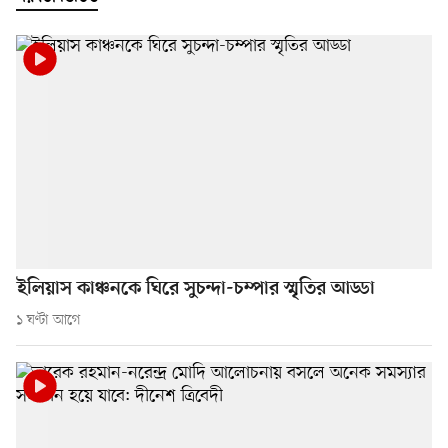
ইলিয়াস কাঞ্চনকে ঘিরে সুচন্দা-চম্পার স্মৃতির আড্ডা
১ ঘণ্টা আগে