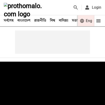
Login
সর্বশেষ
বাংলাদেশ
রাজনীতি
বিশ্ব
বাণিজ্য
মতামত
খেলা
Eng
বিনো