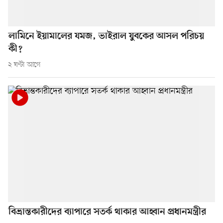
লামিনে ইয়ামালের যমজ, ভাইরাল যুবকের আসল পরিচয়
কী?
২ ঘণ্টা আগে
বিভ্রান্তকারীদের ব্যাপারে সতর্ক থাকার আহ্বান প্রধানমন্ত্রীর