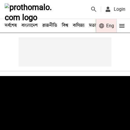
Login
সর্বশেষ
বাংলাদেশ
রাজনীতি
বিশ্ব
বাণিজ্য
মতামত
খেলা
Eng
বিনো