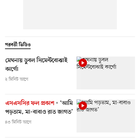
পরবর্তী ভিডিও
মেঘনায় ডুবল সিমেন্টবোঝাই
কার্গো
২ মিনিট আগে
এসএসসির ফল প্রকাশ
‘আমি
পড়তাম, মা-বাবাও রাত জাগত’
৪৩ মিনিট আগে