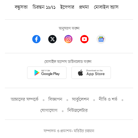
বন্ধুসভা
চিরন্তন ১৯৭১
ইপেপার
প্রথমা
মোবাইল ভ্যাস
অনুসরণ করুন
মোবাইল অ্যাপস ডাউনলোড করুন
আমাদের সম্পর্কে
বিজ্ঞাপন
সার্কুলেশন
নীতি ও শর্ত
যোগাযোগ
নিউজলেটার
সম্পাদক ও প্রকাশক: মতিউর রহমান