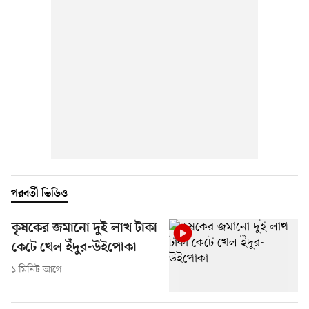
পরবর্তী ভিডিও
কৃষকের জমানো দুই লাখ টাকা
কেটে খেল ইঁদুর-উইপোকা
১ মিনিট আগে