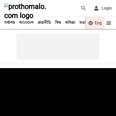
Login
সর্বশেষ
বাংলাদেশ
রাজনীতি
বিশ্ব
বাণিজ্য
মতামত
খেলা
Eng
বিনো