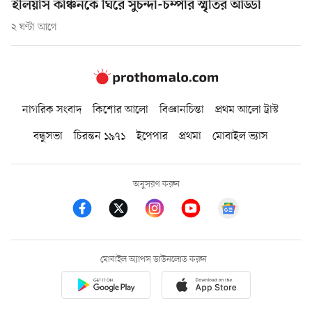
ইলিয়াস কাঞ্চনকে ঘিরে সুচন্দা-চম্পার স্মৃতির আড্ডা
২ ঘণ্টা আগে
নাগরিক সংবাদ
কিশোর আলো
বিজ্ঞানচিন্তা
প্রথম আলো ট্রাস্ট
বন্ধুসভা
চিরন্তন ১৯৭১
ইপেপার
প্রথমা
মোবাইল ভ্যাস
অনুসরণ করুন
মোবাইল অ্যাপস ডাউনলোড করুন