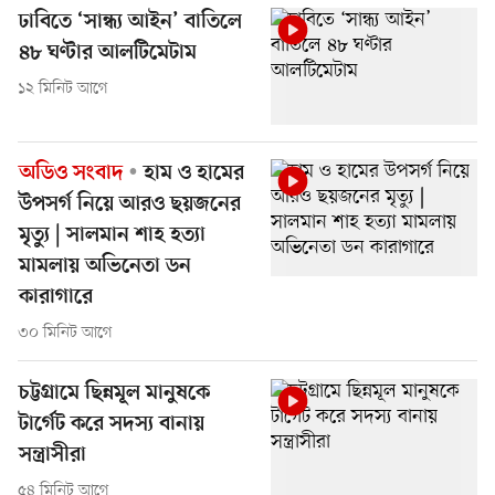
ঢাবিতে ‘সান্ধ্য আইন’ বাতিলে
৪৮ ঘণ্টার আলটিমেটাম
১২ মিনিট আগে
অডিও সংবাদ
হাম ও হামের
উপসর্গ নিয়ে আরও ছয়জনের
মৃত্যু | সালমান শাহ হত্যা
মামলায় অভিনেতা ডন
কারাগারে
৩০ মিনিট আগে
চট্টগ্রামে ছিন্নমূল মানুষকে
টার্গেট করে সদস্য বানায়
সন্ত্রাসীরা
৫৪ মিনিট আগে