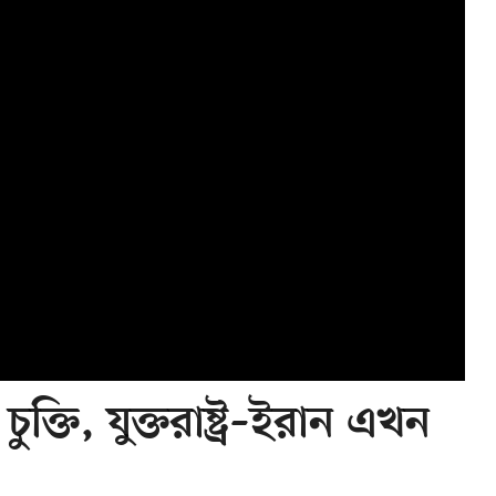
চুক্তি, যুক্তরাষ্ট্র–ইরান এখন