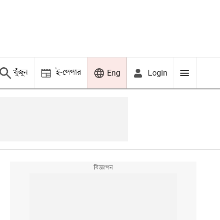
খুঁজুন
ই-পেপার
Login
Eng