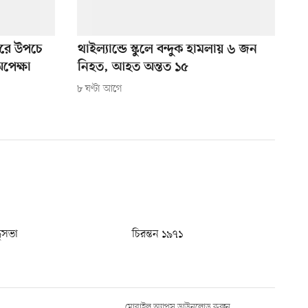
ুঘরে উপচে
থাইল্যান্ডে স্কুলে বন্দুক হামলায় ৬ জন
অপেক্ষা
নিহত, আহত অন্তত ১৫
৮ ঘণ্টা আগে
ধুসভা
চিরন্তন ১৯৭১
মোবাইল অ্যাপস ডাউনলোড করুন