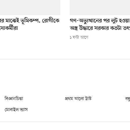
রের মাঝেই ভূমিকম্প, রোগীকে
গণ-অভ্যুত্থানের পর লুট হওয়
সাকর্মীরা
অস্ত্র উদ্ধারে সরকার কতটা ত
১ ঘণ্টা আগে
বিজ্ঞানচিন্তা
প্রথম আলো ট্রাস্ট
বন্
মোবাইল ভ্যাস