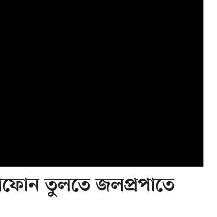
োফোন তুলতে জলপ্রপাতে