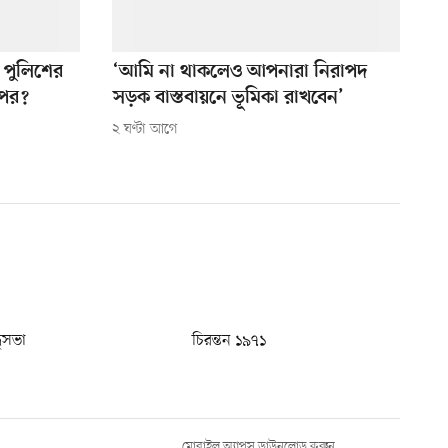
া পুলিশের
‘আমি না থাকলেও আপনারা নিরাপদ
ৎপর?
সড়ক বাস্তবায়নে ভূমিকা রাখবেন’
২ ঘণ্টা আগে
ধুসভা
চিরন্তন ১৯৭১
মোবাইল অ্যাপস ডাউনলোড করুন