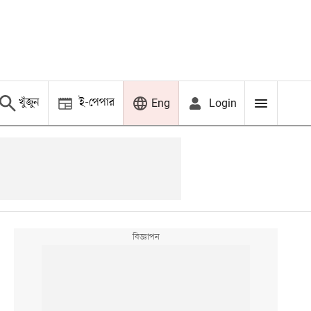
খুঁজুন
ই-পেপার
Login
Eng