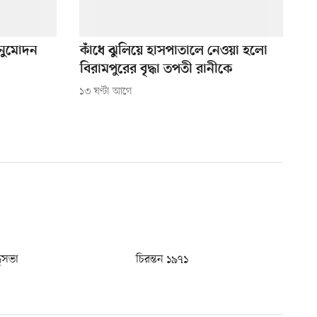
অনুমোদন
কাঁধে ঝুলিয়ে হাসপাতালে নেওয়া হলো
বিরামপুরের বৃদ্ধা তপতী রানীকে
১৩ ঘণ্টা আগে
ধুসভা
চিরন্তন ১৯৭১