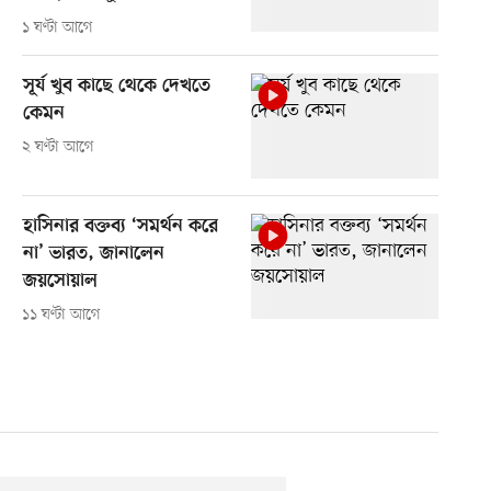
১ ঘণ্টা আগে
সূর্য খুব কাছে থেকে দেখতে
কেমন
২ ঘণ্টা আগে
হাসিনার বক্তব্য ‘সমর্থন করে
না’ ভারত, জানালেন
জয়সোয়াল
১১ ঘণ্টা আগে