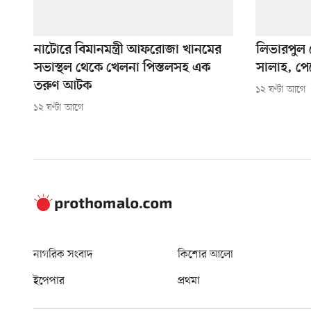
নাটোরে বিমানমন্ত্রী আফরোজা খানমের
লিভারপুল ছ
সভাস্থল থেকে খেলনা পিস্তলসহ এক
সালাহ, পে
তরুণ আটক
১২ ঘণ্টা আগে
১২ ঘণ্টা আগে
নাগরিক সংবাদ
কিশোর আলো
ইপেপার
প্রথমা