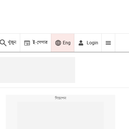
খুঁজুন
ই-পেপার
Login
Eng