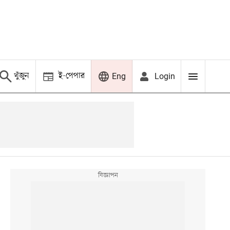
খুঁজুন
ই-পেপার
Login
Eng