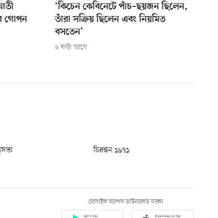
ঘাতী
‘কিচেন কেবিনেটে পাঁচ–ছয়জন ছিলেন,
ের গোপন
তাঁরা সক্রিয় ছিলেন এবং নিয়মিত
বসতেন’
৬ ঘণ্টা আগে
ধুসভা
চিরন্তন ১৯৭১
মোবাইল অ্যাপস ডাউনলোড করুন