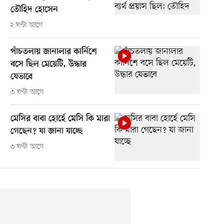
তৌহিদ হোসেন
২ ঘণ্টা আগে
পাঁচতলায় জানালার কার্নিশে
বসে ছিল মেয়েটি, উদ্ধার
যেভাবে
৩ ঘণ্টা আগে
মেসির বাবা হোর্হে মেসি কি মারা
গেছেন? যা জানা যাচ্ছে
৩ ঘণ্টা আগে