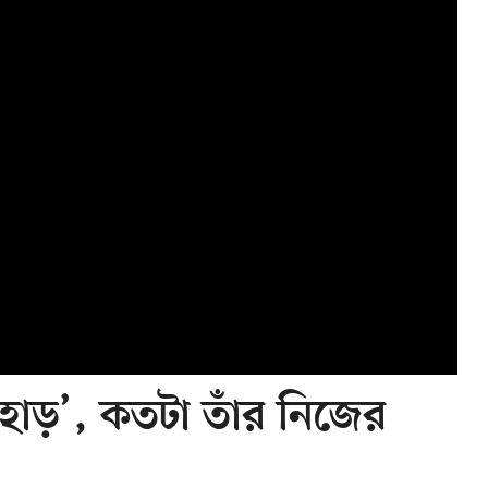
পাহাড়’, কতটা তাঁর নিজের