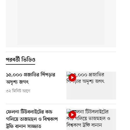
পরবর্তী ভিডিও
১৫,০০০ প্রজাতির পিঁপড়ার
অদৃশ্য জগৎ
৩২ মিনিট আগে
ফেলনা টিউবলাইটের কাচ
গলিয়ে তাজমহল ও বিশ্বকাপ
ট্রফি বানান সাজ্জাত