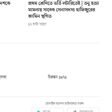
 দেশকে
প্রথম শ্রেণিতে ভর্তি লটারিতেই | তনু হত্যা
মামলায় সাবেক সেনাসদস্য হাফিজুরের
জামিন স্থগিত
১০ ঘণ্টা আগে
ধুসভা
চিরন্তন ১৯৭১
মোবাইল অ্যাপস ডাউনলোড করুন