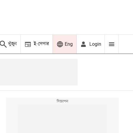
খুঁজুন
ই-পেপার
Login
Eng