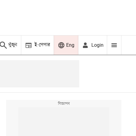
খুঁজুন
ই-পেপার
Login
Eng