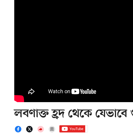
লবণাক্ত হ্রদ থেকে যেভাবে গু