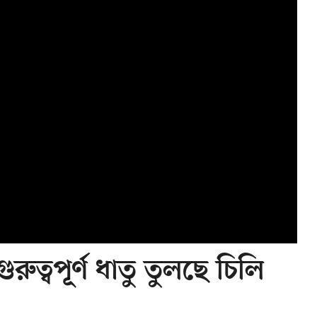
রুত্বপূর্ণ ধাতু তুলছে চিলি