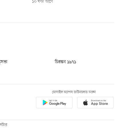
১০ ঘণ্টা আগে
ধুসভা
চিরন্তন ১৯৭১
মোবাইল অ্যাপস ডাউনলোড করুন
েটার