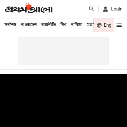
Login
সর্বশেষ
বাংলাদেশ
রাজনীতি
বিশ্ব
বাণিজ্য
মতামত
খেলা
Eng
বিনো