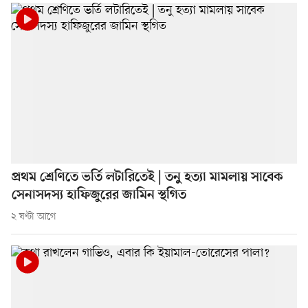
প্রথম শ্রেণিতে ভর্তি লটারিতেই | তনু হত্যা মামলায় সাবেক
সেনাসদস্য হাফিজুরের জামিন স্থগিত
২ ঘণ্টা আগে