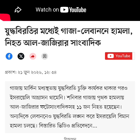
যুদ্ধবিরতির মধ্যেই গাজা–লেবাননে হামলা,
নিহত আল-জাজিরার সাংবাদিক
প্রকাশ: ২১ জুন ২০২৬, ১২: ৫৪
গাজায় মার্কিন মধ্যস্থতায় যুদ্ধবিরতি চুক্তি কার্যকর থাকার পরও
ইসরায়েলি আগ্রাসন থামেনি। শনিবার গাজায় পৃথক হামলায়
আল-জাজিরার ফটোসাংবাদিকসহ ১১ জন নিহত হয়েছেন।
অন্যদিকে লেবাননেও যুদ্ধবিরতি লঙ্ঘন করে ইসরায়েলি বিমান
হামলা চলছে। বিস্তারিত ভিডিও প্রতিবেদনে...