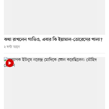
কথা রাখলেন গাভিও, এবার কি ইয়ামাল-তোরেসের পালা?
২ ঘণ্টা আগে