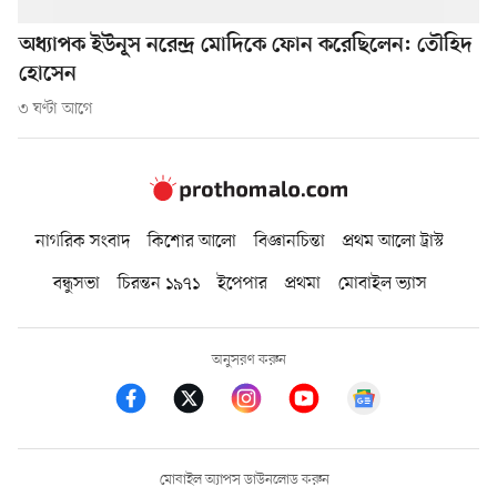
অধ্যাপক ইউনূস নরেন্দ্র মোদিকে ফোন করেছিলেন: তৌহিদ
হোসেন
৩ ঘণ্টা আগে
নাগরিক সংবাদ
কিশোর আলো
বিজ্ঞানচিন্তা
প্রথম আলো ট্রাস্ট
বন্ধুসভা
চিরন্তন ১৯৭১
ইপেপার
প্রথমা
মোবাইল ভ্যাস
অনুসরণ করুন
মোবাইল অ্যাপস ডাউনলোড করুন