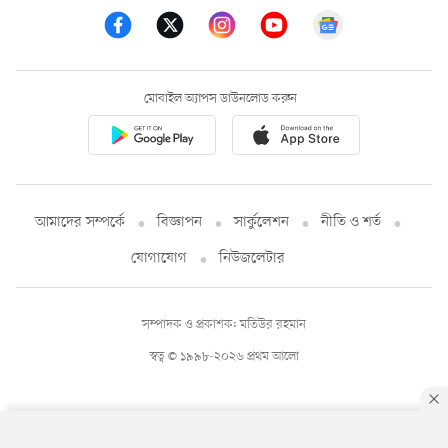
মোবাইল অ্যাপস ডাউনলোড করুন
আমাদের সম্পর্কে
বিজ্ঞাপন
সার্কুলেশন
নীতি ও শর্ত
যোগাযোগ
নিউজলেটার
সম্পাদক ও প্রকাশক: মতিউর রহমান
স্বত্ব © ১৯৯৮-২০২৬ প্রথম আলো