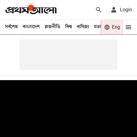
Login
সর্বশেষ
বাংলাদেশ
রাজনীতি
বিশ্ব
বাণিজ্য
মতামত
খেলা
Eng
বিনো