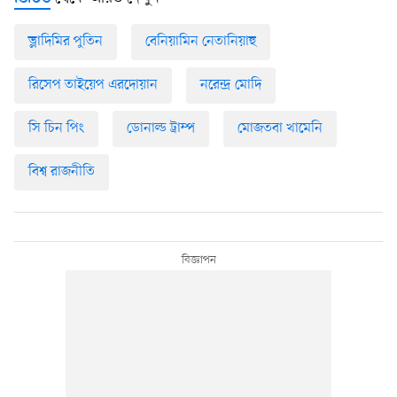
ভ্লাদিমির পুতিন
বেনিয়ামিন নেতানিয়াহু
রিসেপ তাইয়েপ এরদোয়ান
নরেন্দ্র মোদি
সি চিন পিং
ডোনাল্ড ট্রাম্প
মোজতবা খামেনি
বিশ্ব রাজনীতি