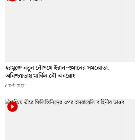
হরমুজে নতুন নৌপথে ইরান–ওমানের সমঝোতা,
অনিশ্চয়তায় মার্কিন নৌ অবরোধ
৪ ঘণ্টা আগে