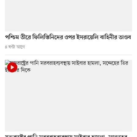
পশ্চিম তীরে ফিলিস্তিনিদের ওপর ইসরায়েলি বাহিনীর তাণ্ডব
৪ ঘণ্টা আগে