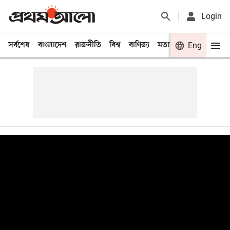
Login
সর্বশেষ
বাংলাদেশ
রাজনীতি
বিশ্ব
বাণিজ্য
মতামত
খেলা
Eng
বিনো