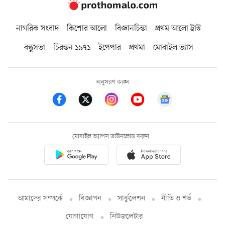
নাগরিক সংবাদ
কিশোর আলো
বিজ্ঞানচিন্তা
প্রথম আলো ট্রাস্ট
বন্ধুসভা
চিরন্তন ১৯৭১
ইপেপার
প্রথমা
মোবাইল ভ্যাস
অনুসরণ করুন
মোবাইল অ্যাপস ডাউনলোড করুন
আমাদের সম্পর্কে
বিজ্ঞাপন
সার্কুলেশন
নীতি ও শর্ত
যোগাযোগ
নিউজলেটার