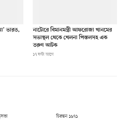
 না’ ভারত,
নাটোরে বিমানমন্ত্রী আফরোজা খানমের
সভাস্থল থেকে খেলনা পিস্তলসহ এক
তরুণ আটক
১৭ ঘণ্টা আগে
ধুসভা
চিরন্তন ১৯৭১