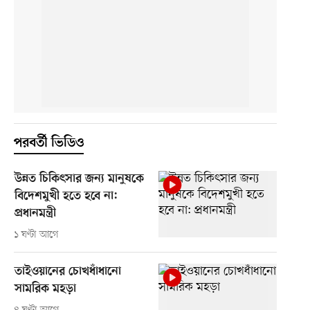
পরবর্তী ভিডিও
উন্নত চিকিৎসার জন্য মানুষকে
বিদেশমুখী হতে হবে না:
প্রধানমন্ত্রী
১ ঘণ্টা আগে
তাইওয়ানের চোখধাঁধানো
সামরিক মহড়া