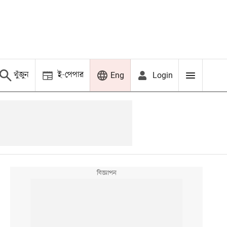
খুঁজুন
ই-পেপার
Login
Eng