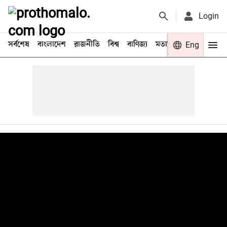
Login
সর্বশেষ
বাংলাদেশ
রাজনীতি
বিশ্ব
বাণিজ্য
মতামত
খেলা
Eng
বিনো