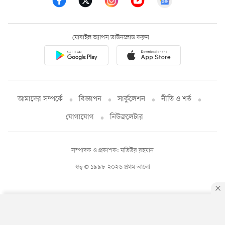
মোবাইল অ্যাপস ডাউনলোড করুন
আমাদের সম্পর্কে
বিজ্ঞাপন
সার্কুলেশন
নীতি ও শর্ত
যোগাযোগ
নিউজলেটার
সম্পাদক ও প্রকাশক: মতিউর রহমান
স্বত্ব © ১৯৯৮-২০২৬ প্রথম আলো
By using this site, you agree to our
Privacy Policy
.
OK