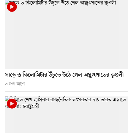
সাড়ে ৩ কিলোমিটার উঁচুতে উঠে গেল অগ্ন্যুৎপাতের কুণ্ডলী
৩ ঘণ্টা আগে