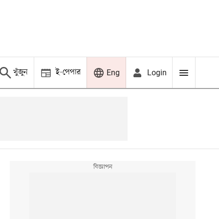
খুঁজুন
ই-পেপার
Login
Eng