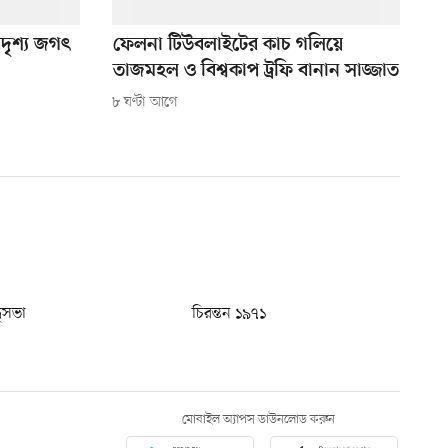
দৃশ্য জগৎ
ফেলনা টিউবলাইটের কাচ গলিয়ে
তাজমহল ও বিশ্বকাপ ট্রফি বানান সাজ্জাত
৮ ঘণ্টা আগে
ধুসভা
চিরন্তন ১৯৭১
মোবাইল অ্যাপস ডাউনলোড করুন