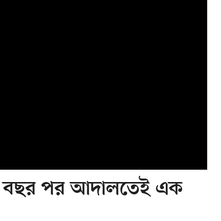
: ৫ বছর পর আদালতেই এক