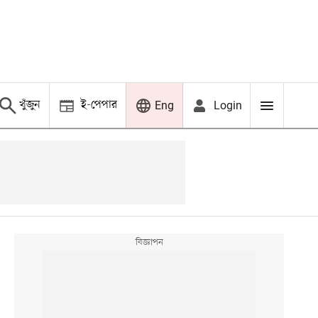
খুঁজুন
ই-পেপার
Login
Eng