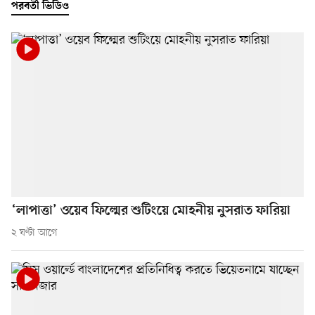
পরবর্তী ভিডিও
‘লাপাত্তা’ ওয়েব ফিল্মের শুটিংয়ে মোহনীয় নুসরাত ফারিয়া
২ ঘণ্টা আগে