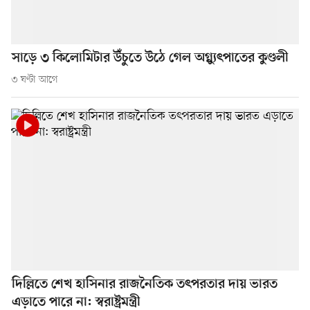
সাড়ে ৩ কিলোমিটার উঁচুতে উঠে গেল অগ্ন্যুৎপাতের কুণ্ডলী
৩ ঘণ্টা আগে
দিল্লিতে শেখ হাসিনার রাজনৈতিক তৎপরতার দায় ভারত
এড়াতে পারে না: স্বরাষ্ট্রমন্ত্রী