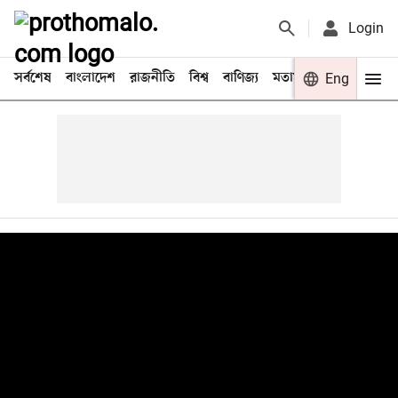
Login
সর্বশেষ
বাংলাদেশ
রাজনীতি
বিশ্ব
বাণিজ্য
মতামত
খেলা
Eng
বিনো