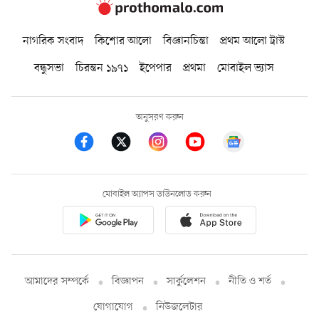
নাগরিক সংবাদ
কিশোর আলো
বিজ্ঞানচিন্তা
প্রথম আলো ট্রাস্ট
বন্ধুসভা
চিরন্তন ১৯৭১
ইপেপার
প্রথমা
মোবাইল ভ্যাস
অনুসরণ করুন
মোবাইল অ্যাপস ডাউনলোড করুন
আমাদের সম্পর্কে
বিজ্ঞাপন
সার্কুলেশন
নীতি ও শর্ত
যোগাযোগ
নিউজলেটার