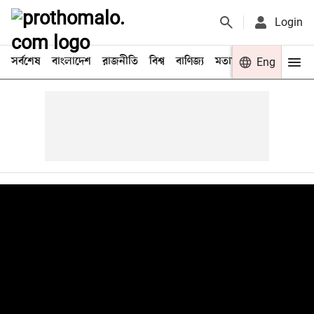
Login
সর্বশেষ
বাংলাদেশ
রাজনীতি
বিশ্ব
বাণিজ্য
মতামত
খেলা
Eng
বিনো