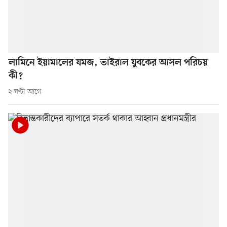
লামিনে ইয়ামালের যমজ, ভাইরাল যুবকের আসল পরিচয়
কী?
২ ঘণ্টা আগে