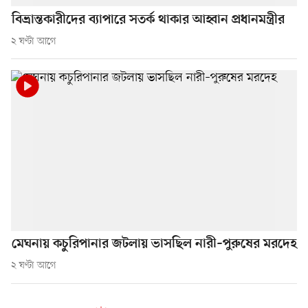
বিভ্রান্তকারীদের ব্যাপারে সতর্ক থাকার আহ্বান প্রধানমন্ত্রীর
২ ঘণ্টা আগে
মেঘনায় কচুরিপানার জটলায় ভাসছিল নারী–পুরুষের মরদেহ
২ ঘণ্টা আগে