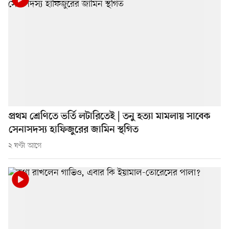
প্রথম শ্রেণিতে ভর্তি লটারিতেই | তনু হত্যা মামলায় সাবেক
সেনাসদস্য হাফিজুরের জামিন স্থগিত
২ ঘণ্টা আগে