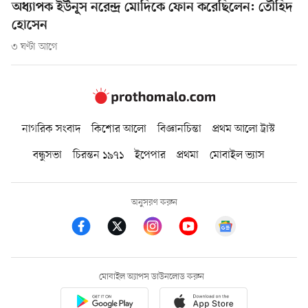
অধ্যাপক ইউনূস নরেন্দ্র মোদিকে ফোন করেছিলেন: তৌহিদ
হোসেন
৩ ঘণ্টা আগে
নাগরিক সংবাদ
কিশোর আলো
বিজ্ঞানচিন্তা
প্রথম আলো ট্রাস্ট
বন্ধুসভা
চিরন্তন ১৯৭১
ইপেপার
প্রথমা
মোবাইল ভ্যাস
অনুসরণ করুন
মোবাইল অ্যাপস ডাউনলোড করুন