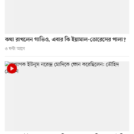
কথা রাখলেন গাভিও, এবার কি ইয়ামাল-তোরেসের পালা?
৩ ঘণ্টা আগে