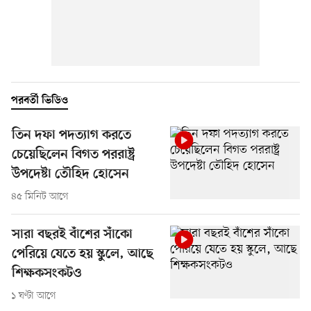
পরবর্তী ভিডিও
তিন দফা পদত্যাগ করতে
চেয়েছিলেন বিগত পররাষ্ট্র
উপদেষ্টা তৌহিদ হোসেন
৪৫ মিনিট আগে
সারা বছরই বাঁশের সাঁকো
পেরিয়ে যেতে হয় স্কুলে, আছে
শিক্ষকসংকটও
১ ঘণ্টা আগে