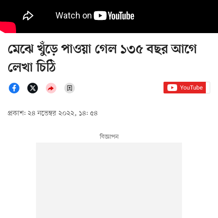
মেঝে খুঁড়ে পাওয়া গেল ১৩৫ বছর আগে
লেখা চিঠি
প্রকাশ: ২৪ নভেম্বর ২০২২, ১৪: ৫৪