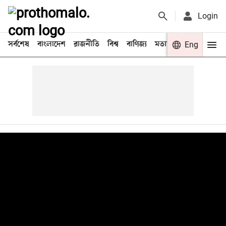
Login
সর্বশেষ
বাংলাদেশ
রাজনীতি
বিশ্ব
বাণিজ্য
মতামত
খেলা
Eng
বিনো