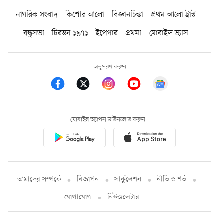
নাগরিক সংবাদ
কিশোর আলো
বিজ্ঞানচিন্তা
প্রথম আলো ট্রাস্ট
বন্ধুসভা
চিরন্তন ১৯৭১
ইপেপার
প্রথমা
মোবাইল ভ্যাস
অনুসরণ করুন
মোবাইল অ্যাপস ডাউনলোড করুন
আমাদের সম্পর্কে
বিজ্ঞাপন
সার্কুলেশন
নীতি ও শর্ত
যোগাযোগ
নিউজলেটার