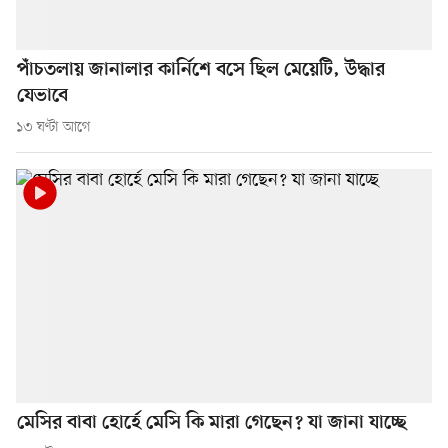
পাঁচতলায় জানালার কার্নিশে বসে ছিল মেয়েটি, উদ্ধার
যেভাবে
১৩ ঘণ্টা আগে
মেসির বাবা হোর্হে মেসি কি মারা গেছেন? যা জানা যাচ্ছে