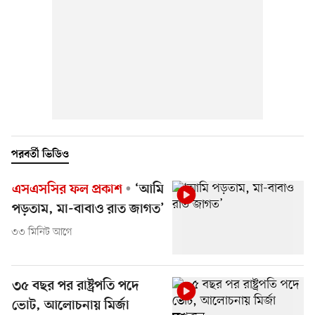
পরবর্তী ভিডিও
এসএসসির ফল প্রকাশ
‘আমি
পড়তাম, মা-বাবাও রাত জাগত’
৩৩ মিনিট আগে
৩৫ বছর পর রাষ্ট্রপতি পদে
ভোট, আলোচনায় মির্জা