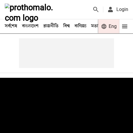
Login
সর্বশেষ
বাংলাদেশ
রাজনীতি
বিশ্ব
বাণিজ্য
মতামত
খেলা
Eng
বিনো