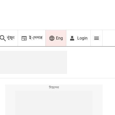
খুঁজুন
ই-পেপার
Login
Eng