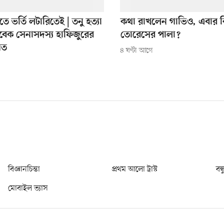
িতে ভর্তি লটারিতেই | তনু হত্যা
কথা রাখলেন গাভিও, এবার ক
বেক সেনাসদস্য হাফিজুরের
তোরেসের পালা?
িত
৪ ঘণ্টা আগে
বিজ্ঞানচিন্তা
প্রথম আলো ট্রাস্ট
বন্
মোবাইল ভ্যাস