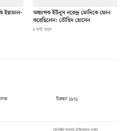
ি ইয়ামাল-
অধ্যাপক ইউনূস নরেন্দ্র মোদিকে ফোন
করেছিলেন: তৌহিদ হোসেন
৫ ঘণ্টা আগে
ধুসভা
চিরন্তন ১৯৭১
মোবাইল অ্যাপস ডাউনলোড করুন