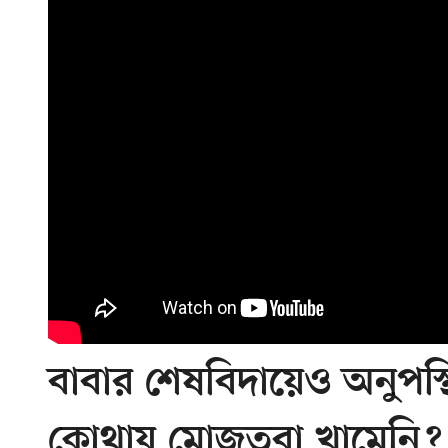
বাবার শেষবিদায়েও অনুপস্থ
কোথায় মোজতবা খামেনি?