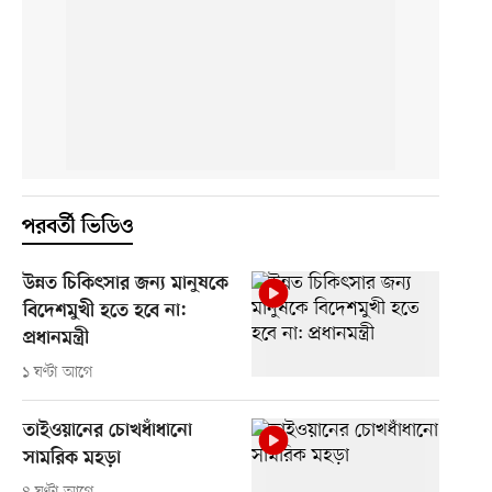
পরবর্তী ভিডিও
উন্নত চিকিৎসার জন্য মানুষকে
বিদেশমুখী হতে হবে না:
প্রধানমন্ত্রী
১ ঘণ্টা আগে
তাইওয়ানের চোখধাঁধানো
সামরিক মহড়া