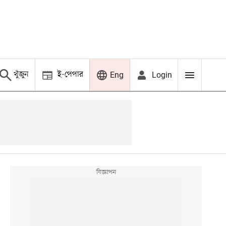
খুঁজুন
ই-পেপার
Login
Eng