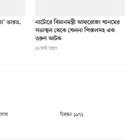
 না’ ভারত,
নাটোরে বিমানমন্ত্রী আফরোজা খানমের
সভাস্থল থেকে খেলনা পিস্তলসহ এক
তরুণ আটক
১৭ ঘণ্টা আগে
ধুসভা
চিরন্তন ১৯৭১