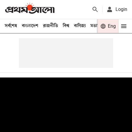
Login
সর্বশেষ
বাংলাদেশ
রাজনীতি
বিশ্ব
বাণিজ্য
মতামত
খেলা
Eng
বিনো