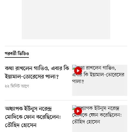
পরবর্তী ভিডিও
কথা রাখলেন গাভিও, এবার কি
ইয়ামাল-তোরেসের পালা?
২২ মিনিট আগে
অধ্যাপক ইউনূস নরেন্দ্র
মোদিকে ফোন করেছিলেন:
তৌহিদ হোসেন