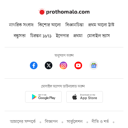
নাগরিক সংবাদ
কিশোর আলো
বিজ্ঞানচিন্তা
প্রথম আলো ট্রাস্ট
বন্ধুসভা
চিরন্তন ১৯৭১
ইপেপার
প্রথমা
মোবাইল ভ্যাস
অনুসরণ করুন
মোবাইল অ্যাপস ডাউনলোড করুন
আমাদের সম্পর্কে
বিজ্ঞাপন
সার্কুলেশন
নীতি ও শর্ত