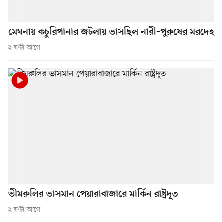
মেঘনায় কচুরিপানার জটলায় ভাসছিল নারী–পুরুষের মরদেহ
২ ঘণ্টা আগে
ভীমরুলির ভাসমান পেয়ারাবাজারে মার্কিন রাষ্ট্রদূত
২ ঘণ্টা আগে