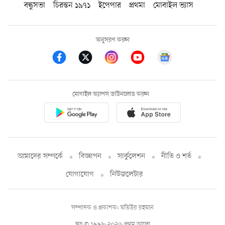
বন্ধুসভা
চিরন্তন ১৯৭১
ইপেপার
প্রথমা
মোবাইল ভ্যাস
অনুসরণ করুন
মোবাইল অ্যাপস ডাউনলোড করুন
আমাদের সম্পর্কে
বিজ্ঞাপন
সার্কুলেশন
নীতি ও শর্ত
যোগাযোগ
নিউজলেটার
সম্পাদক ও প্রকাশক: মতিউর রহমান
স্বত্ব © ১৯৯৮-২০২৬ প্রথম আলো