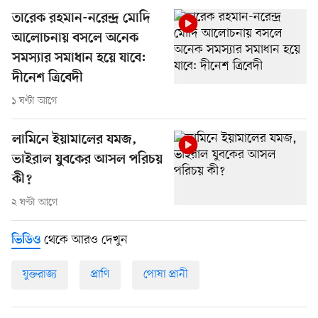
তারেক রহমান-নরেন্দ্র মোদি
আলোচনায় বসলে অনেক
সমস্যার সমাধান হয়ে যাবে:
দীনেশ ত্রিবেদী
১ ঘণ্টা আগে
লামিনে ইয়ামালের যমজ,
ভাইরাল যুবকের আসল পরিচয়
কী?
২ ঘণ্টা আগে
থেকে আরও দেখুন
ভিডিও
যুক্তরাজ্য
প্রাণি
পোষা প্রানী