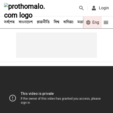
Login
সর্বশেষ
বাংলাদেশ
রাজনীতি
বিশ্ব
বাণিজ্য
মতামত
খেলা
Eng
বিনো