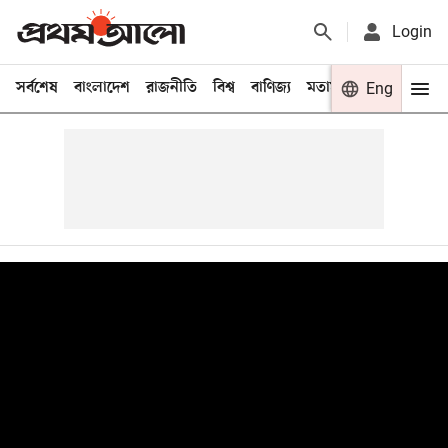
Login
সর্বশেষ
বাংলাদেশ
রাজনীতি
বিশ্ব
বাণিজ্য
মতামত
খেলা
Eng
বিনো