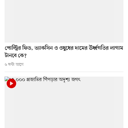
পোল্ট্রির ফিড, ভ্যাকসিন ও ওষুধের দামের ঊর্ধ্বগতির লাগাম
টানবে কে?
৬ ঘণ্টা আগে