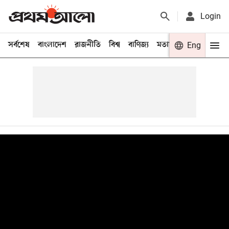
Login
সর্বশেষ
বাংলাদেশ
রাজনীতি
বিশ্ব
বাণিজ্য
মতামত
খেলা
Eng
বিনো