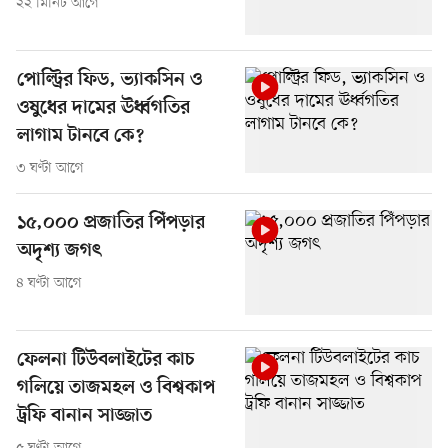
২২ মিনিট আগে
পোল্ট্রির ফিড, ভ্যাকসিন ও
ওষুধের দামের ঊর্ধ্বগতির
লাগাম টানবে কে?
৩ ঘণ্টা আগে
১৫,০০০ প্রজাতির পিঁপড়ার
অদৃশ্য জগৎ
৪ ঘণ্টা আগে
ফেলনা টিউবলাইটের কাচ
গলিয়ে তাজমহল ও বিশ্বকাপ
ট্রফি বানান সাজ্জাত