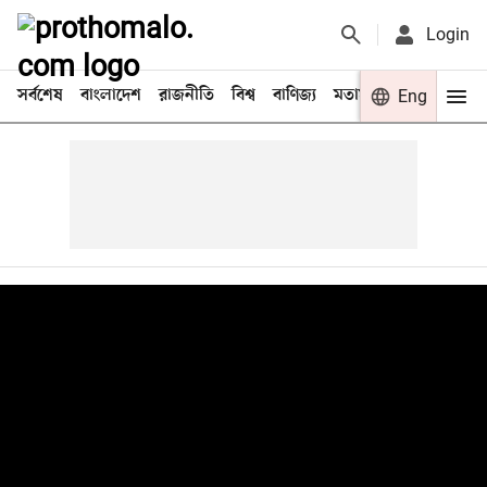
Login
সর্বশেষ
বাংলাদেশ
রাজনীতি
বিশ্ব
বাণিজ্য
মতামত
খেলা
Eng
বিনো