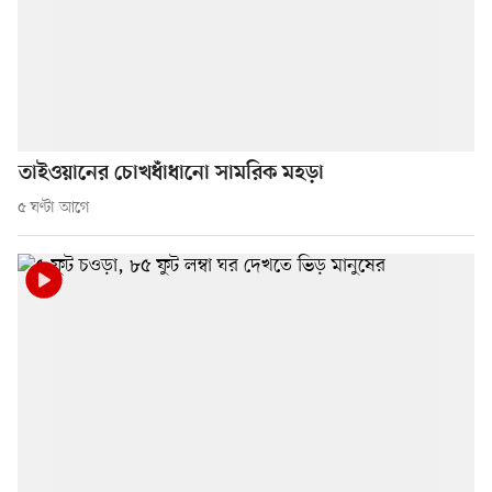
তাইওয়ানের চোখধাঁধানো সামরিক মহড়া
৫ ঘণ্টা আগে