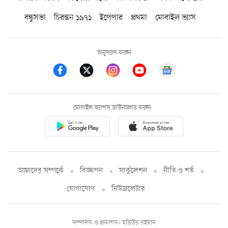
বন্ধুসভা
চিরন্তন ১৯৭১
ইপেপার
প্রথমা
মোবাইল ভ্যাস
অনুসরণ করুন
মোবাইল অ্যাপস ডাউনলোড করুন
আমাদের সম্পর্কে
বিজ্ঞাপন
সার্কুলেশন
নীতি ও শর্ত
যোগাযোগ
নিউজলেটার
সম্পাদক ও প্রকাশক: মতিউর রহমান