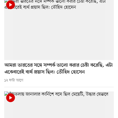
আমরা ভারতের সঙ্গে সম্পর্ক ভালো করার চেষ্টা করেছি, এটা
একেবারেই ব্যর্থ প্রয়াস ছিল: তৌহিদ হোসেন
১২ ঘণ্টা আগে