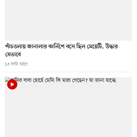
পাঁচতলায় জানালার কার্নিশে বসে ছিল মেয়েটি, উদ্ধার
যেভাবে
১৩ ঘণ্টা আগে