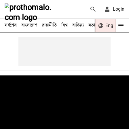
Login
সর্বশেষ
বাংলাদেশ
রাজনীতি
বিশ্ব
বাণিজ্য
মতামত
খেলা
Eng
বিনো