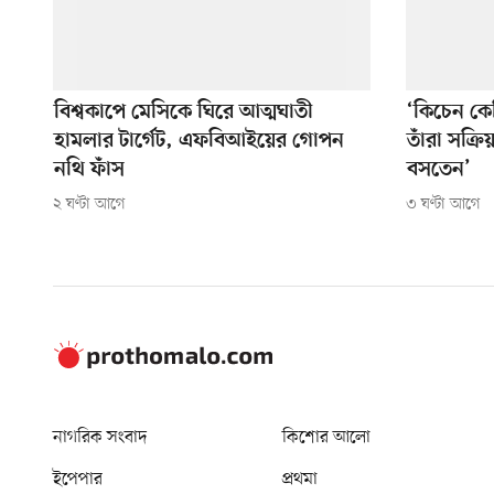
বিশ্বকাপে মেসিকে ঘিরে আত্মঘাতী
‘কিচেন কে
হামলার টার্গেট, এফবিআইয়ের গোপন
তাঁরা সক্র
নথি ফাঁস
বসতেন’
২ ঘণ্টা আগে
৩ ঘণ্টা আগে
নাগরিক সংবাদ
কিশোর আলো
ইপেপার
প্রথমা