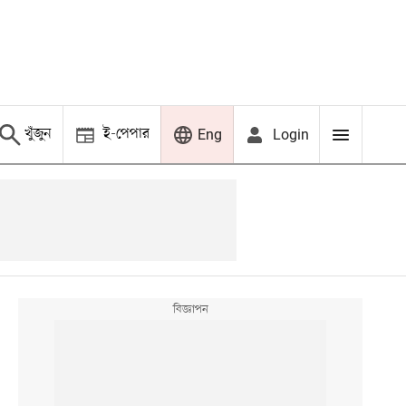
খুঁজুন
ই-পেপার
Login
Eng