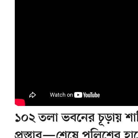
১০২ তলা ভবনের চূড়ায় শান্
প্রস্তাব—শেষে পুলিশের 