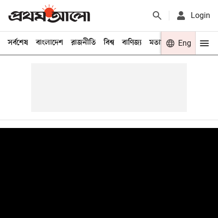
Login
সর্বশেষ
বাংলাদেশ
রাজনীতি
বিশ্ব
বাণিজ্য
মতামত
খেলা
Eng
বিনো