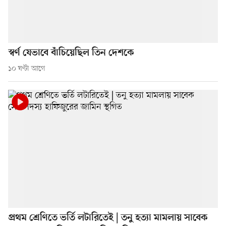
স্বর্ণ যেভাবে বাঁচিয়েছিল তিন দেশকে
১০ ঘণ্টা আগে
প্রথম শ্রেণিতে ভর্তি লটারিতেই | তনু হত্যা মামলায় সাবেক