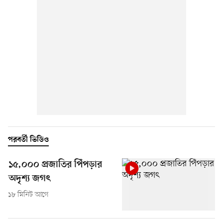
পরবর্তী ভিডিও
১৫,০০০ প্রজাতির পিঁপড়ার
অদৃশ্য জগৎ
১৮ মিনিট আগে