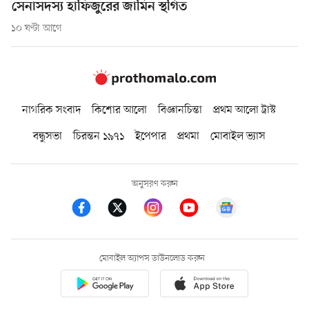
সেনাসদস্য হাফিজুরের জামিন স্থগিত
১০ ঘণ্টা আগে
নাগরিক সংবাদ
কিশোর আলো
বিজ্ঞানচিন্তা
প্রথম আলো ট্রাস্ট
বন্ধুসভা
চিরন্তন ১৯৭১
ইপেপার
প্রথমা
মোবাইল ভ্যাস
অনুসরণ করুন
মোবাইল অ্যাপস ডাউনলোড করুন