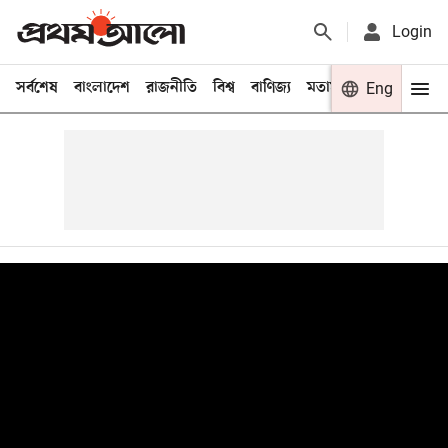
Login
সর্বশেষ
বাংলাদেশ
রাজনীতি
বিশ্ব
বাণিজ্য
মতামত
খেলা
Eng
বিনো