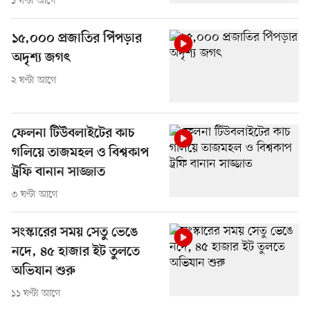
১ ঘণ্টা আগে
১৫,০০০ প্রজাতির পিঁপড়ার
অদৃশ্য জগৎ
২ ঘণ্টা আগে
ফেলনা টিউবলাইটের কাচ
গলিয়ে তাজমহল ও বিশ্বকাপ
ট্রফি বানান সাজ্জাত
৩ ঘণ্টা আগে
সংস্কারের সময় সেতু ভেঙে
নদে, ৪৫ হাজার ইট তুলতে
অভিযান শুরু
১১ ঘণ্টা আগে