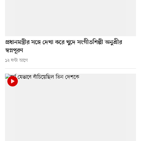
প্রধানমন্ত্রীর সঙ্গে দেখা করে খুদে সংগীতশিল্পী অনুশ্রীর
স্বপ্নপূরণ
১২ ঘণ্টা আগে