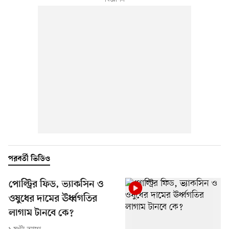
পরবর্তী ভিডিও
পোল্ট্রির ফিড, ভ্যাকসিন ও
ওষুধের দামের ঊর্ধ্বগতির
লাগাম টানবে কে?