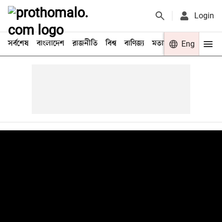
Login
সর্বশেষ
বাংলাদেশ
রাজনীতি
বিশ্ব
বাণিজ্য
মতামত
খেলা
Eng
বিনো