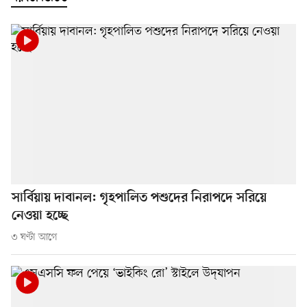
সার্বিয়ায় দাবানল: গৃহপালিত পশুদের নিরাপদে সরিয়ে
নেওয়া হচ্ছে
৩ ঘণ্টা আগে