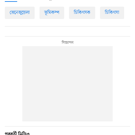
ভেনেজুয়েলা
ভূমিকম্প
চিকিৎসক
চিকিৎসা
পরবর্তী ভিডিও