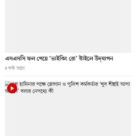
এসএসসি ফল পেয়ে ‘ভাইকিং রো’ স্টাইলে উদ্‌যাপন
৪ ঘণ্টা আগে