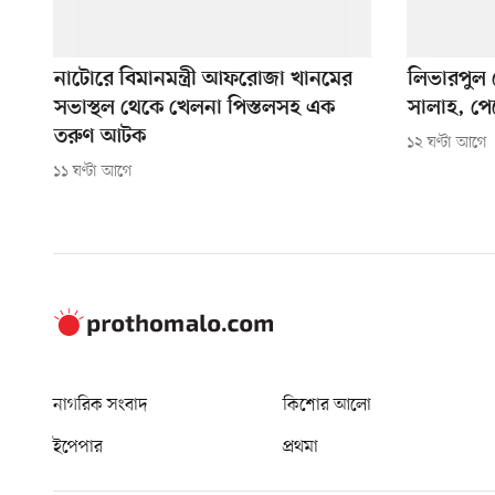
নাটোরে বিমানমন্ত্রী আফরোজা খানমের
লিভারপুল ছ
সভাস্থল থেকে খেলনা পিস্তলসহ এক
সালাহ, পে
তরুণ আটক
১২ ঘণ্টা আগে
১১ ঘণ্টা আগে
নাগরিক সংবাদ
কিশোর আলো
ইপেপার
প্রথমা