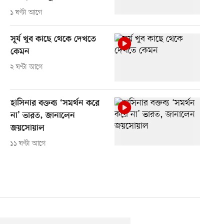
১ ঘণ্টা আগে
সূর্য খুব কাছে থেকে দেখতে
কেমন
২ ঘণ্টা আগে
হাসিনার বক্তব্য ‘সমর্থন করে
না’ ভারত, জানালেন
জয়সোয়াল
১১ ঘণ্টা আগে