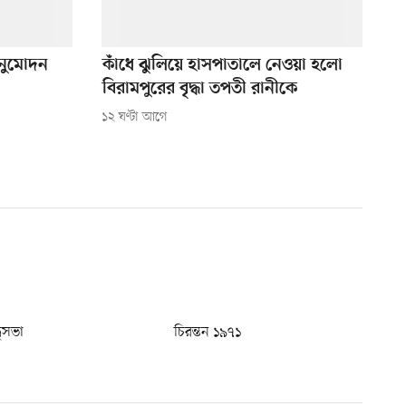
অনুমোদন
কাঁধে ঝুলিয়ে হাসপাতালে নেওয়া হলো
বিরামপুরের বৃদ্ধা তপতী রানীকে
১২ ঘণ্টা আগে
ধুসভা
চিরন্তন ১৯৭১