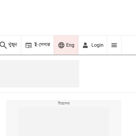
খুঁজুন
ই-পেপার
Login
Eng