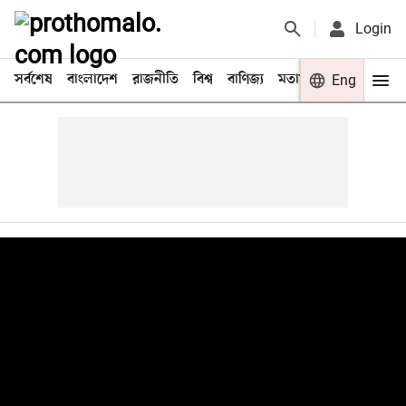
Login
সর্বশেষ
বাংলাদেশ
রাজনীতি
বিশ্ব
বাণিজ্য
মতামত
খেলা
Eng
বিনো