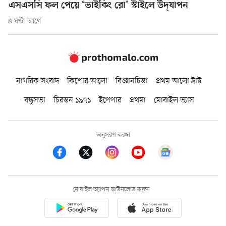
এসএসসি ফল পেয়ে ‘ভাইকিং রো’ স্টাইলে উদ্‌যাপন
৪ ঘণ্টা আগে
নাগরিক সংবাদ
কিশোর আলো
বিজ্ঞানচিন্তা
প্রথম আলো ট্রাস্ট
বন্ধুসভা
চিরন্তন ১৯৭১
ইপেপার
প্রথমা
মোবাইল ভ্যাস
অনুসরণ করুন
মোবাইল অ্যাপস ডাউনলোড করুন