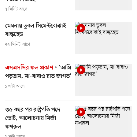
৭ মিনিট আগে
মেঘনায় ডুবল সিমেন্টবোঝাই
বাল্কহেড
২২ মিনিট আগে
এসএসসির ফল প্রকাশ
‘আমি
পড়তাম, মা-বাবাও রাত জাগত’
১ ঘণ্টা আগে
৩৫ বছর পর রাষ্ট্রপতি পদে
ভোট, আলোচনায় মির্জা
ফখরুল
২ ঘণ্টা আগে