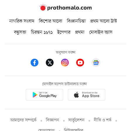
নাগরিক সংবাদ
কিশোর আলো
বিজ্ঞানচিন্তা
প্রথম আলো ট্রাস্ট
বন্ধুসভা
চিরন্তন ১৯৭১
ইপেপার
প্রথমা
মোবাইল ভ্যাস
অনুসরণ করুন
মোবাইল অ্যাপস ডাউনলোড করুন
আমাদের সম্পর্কে
বিজ্ঞাপন
সার্কুলেশন
নীতি ও শর্ত
যোগাযোগ
নিউজলেটার