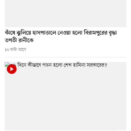
কাঁধে ঝুলিয়ে হাসপাতালে নেওয়া হলো বিরামপুরের বৃদ্ধা
তপতী রানীকে
১০ ঘণ্টা আগে