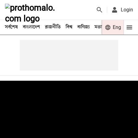
Login
সর্বশেষ
বাংলাদেশ
রাজনীতি
বিশ্ব
বাণিজ্য
মতামত
খেলা
Eng
বিনো