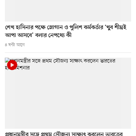
শেখ হাসিনার পক্ষে স্লোগান ও পুলিশ কর্মকর্তার ‘খুব শীঘ্রই
আপা আসবে’ বলার নেপথ্যে কী
৪ ঘণ্টা আগে
প্রধানমন্ত্রীর সঙ্গে প্রথম সৌজন্য সাক্ষাৎ করলেন ভারতের