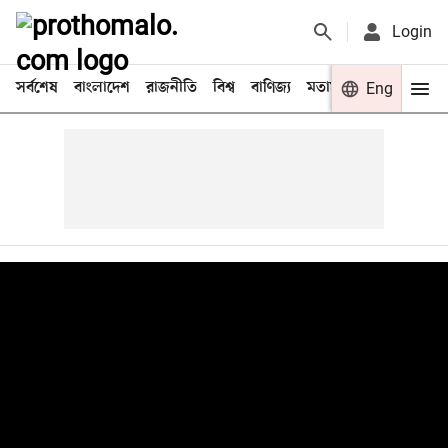
Login
সর্বশেষ
বাংলাদেশ
রাজনীতি
বিশ্ব
বাণিজ্য
মতামত
খেলা
Eng
বিনো