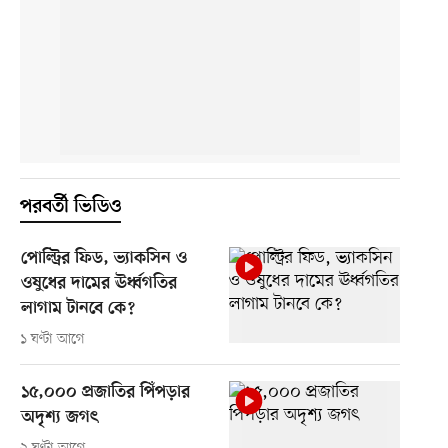
পরবর্তী ভিডিও
পোল্ট্রির ফিড, ভ্যাকসিন ও
ওষুধের দামের ঊর্ধ্বগতির
লাগাম টানবে কে?
১ ঘণ্টা আগে
১৫,০০০ প্রজাতির পিঁপড়ার
অদৃশ্য জগৎ