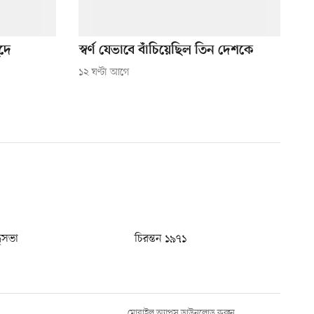
ুদে
স্বর্ণ যেভাবে বাঁচিয়েছিল তিন দেশকে
১২ ঘণ্টা আগে
ধুসভা
চিরন্তন ১৯৭১
মোবাইল অ্যাপস ডাউনলোড করুন