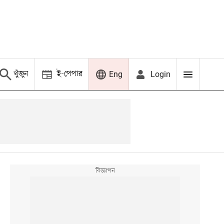
খুঁজুন
ই-পেপার
Login
Eng