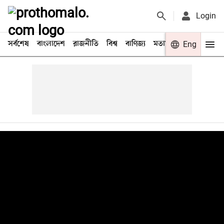
Login
সর্বশেষ
বাংলাদেশ
রাজনীতি
বিশ্ব
বাণিজ্য
মতামত
খেলা
Eng
বিনো