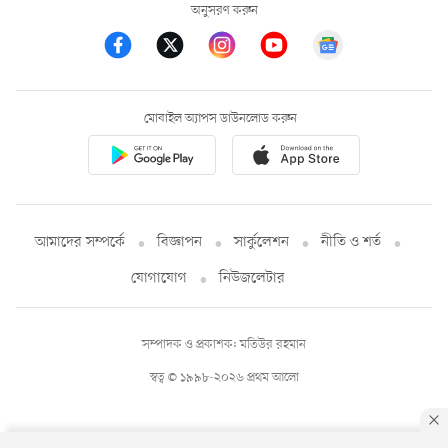
অনুসরণ করুন
মোবাইল অ্যাপস ডাউনলোড করুন
আমাদের সম্পর্কে
বিজ্ঞাপন
সার্কুলেশন
নীতি ও শর্ত
যোগাযোগ
নিউজলেটার
সম্পাদক ও প্রকাশক: মতিউর রহমান
স্বত্ব © ১৯৯৮-২০২৬ প্রথম আলো