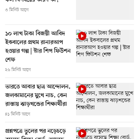
ফল বিপর্যয়ের কারণ কী?
৩ মিনিট আগে
১০ লাখ টাকা বিজয়ী আবিদ
ইকবালের প্রথম রানারআপ
হওয়ার গল্প | স্টার শিপ ফিউশন
শেফ
২৬ মিনিট আগে
ভারতে আবার ছাত্র আন্দোলন,
জলকামানের মুখে নাচ, কেন
রাস্তায় ঝাড়খন্ডের শিক্ষার্থীরা
৪১ মিনিট আগে
প্রশ্নপত্রে ভুলের পর নড়েচড়ে